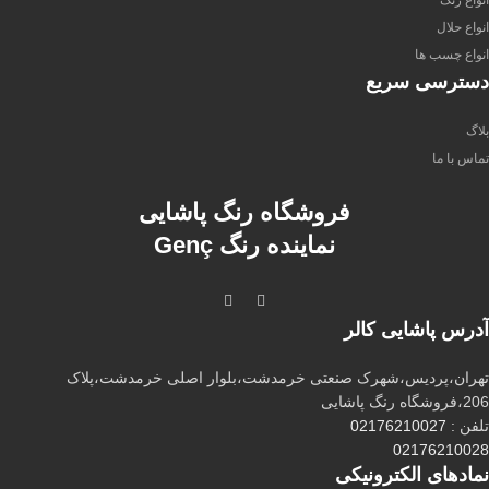
انواع رنگ
انواع حلال
انواع چسب ها
دسترسی سریع
بلاگ
تماس با ما
فروشگاه رنگ پاشایی
نماینده رنگ Genç
آدرس پاشایی کالر
تهران،پردیس،شهرک صنعتی خرمدشت،بلوار اصلی خرمدشت،پلاک
206،فروشگاه رنگ پاشایی
تلفن :
02176210027
02176210028
نماد‌های الکترونیکی