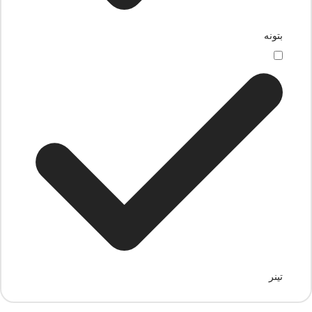
بتونه
تینر