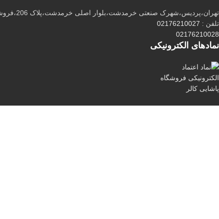
تهران،پردیس،شهرک صنعتی خرمدشت،بلوار اصلی خرمدشت،پلاک 206،فروشگاه رنگ پاشایی
تلفن :
02176210027
02176210028
نماد‌های الکترونیکی
تمام حقوق برای
پاشایی کالر
محفوظ است.