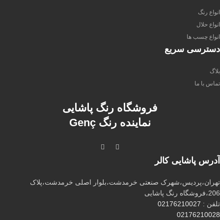
انواع رنگ
انواع حلال
انواع چسب ها
دسترسی سریع
بلاگ
تماس با ما
فروشگاه رنگ پاشایی
نماینده رنگ Genç
آدرس پاشایی کالر
تهران،پردیس،شهرک صنعتی خرمدشت،بلوار اصلی خرمدشت،پلاک
206،فروشگاه رنگ پاشایی
تلفن :
02176210027
02176210028