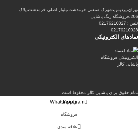
تهران،پردیس،شهرک صنعتی خرمدشت،بلوار اصلی خرمدشت،پلاک
206،فروشگاه رنگ پاشایی
تلفن :
02176210027
02176210028
نماد‌های الکترونیکی
تمام حقوق برای
پاشایی کالر
محفوظ است.
WhatsApp
Instagram
فروشگاه
علاقه مندی