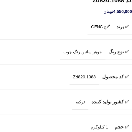
کد Zd820.1088
4,550,000
تومان
✅ برند
گنچ GENC
✅ نوع رنگ
جوهر ساتین رنگ چوب
✅ کد محصول
Zd820.1088
✅ کشور تولید کننده
ترکیه
✅ حجم
1 کیلوگرم