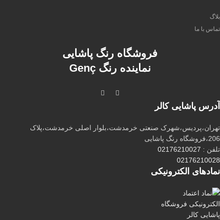
بلاگ
تماس با ما
فروشگاه رنگ پاشایی
نماینده رنگ Genç
آدرس پاشایی کالر
تهران،پردیس،شهرک صنعتی خرمدشت،بلوار اصلی خرمدشت،پلاک
206،فروشگاه رنگ پاشایی
تلفن :
02176210027
02176210028
نماد‌های الکترونیکی